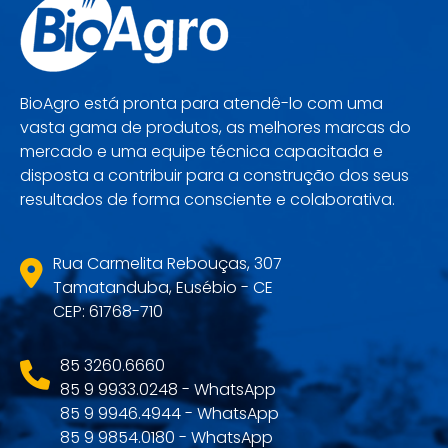
BioAgro está pronta para atendê-lo com uma
vasta gama de produtos, as melhores marcas do
mercado e uma equipe técnica capacitada e
disposta a contribuir para a construção dos seus
resultados de forma consciente e colaborativa.
Rua Carmelita Rebouças, 307
Tamatanduba, Eusébio - CE
CEP: 61768-710
85 3260.6660
85 9 9933.0248 - WhatsApp
85 9 9946.4944 - WhatsApp
85 9 9854.0180 - WhatsApp