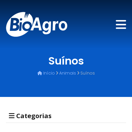
Suínos
Início
Animais
Suínos
Categorias