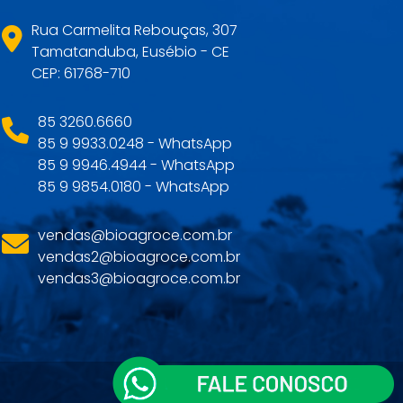
Rua Carmelita Rebouças, 307
Tamatanduba, Eusébio - CE
CEP: 61768-710
85 3260.6660
85 9 9933.0248 - WhatsApp
85 9 9946.4944 - WhatsApp
85 9 9854.0180 - WhatsApp
vendas@bioagroce.com.br
vendas2@bioagroce.com.br
vendas3@bioagroce.com.br