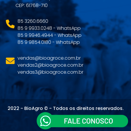
CEP: 61768-710
85 3260.6660
85 9 9933.0248 - WhatsApp
85 9 9946.4944 - WhatsApp
85 9 9854.0180 - WhatsApp
vendas@bioagroce.com.br
vendas2@bioagroce.com.br
vendas3@bioagroce.com.br
2022 - BioAgro © - Todos os direitos reservados.