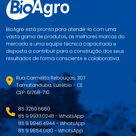
BioAgro está pronta para atendê-lo com uma
vasta gama de produtos, as melhores marcas do
mercado e uma equipe técnica capacitada e
disposta a contribuir para a construção dos seus
resultados de forma consciente e colaborativa.
Rua Carmelita Rebouças, 307
Tamatanduba, Eusébio - CE
CEP: 61768-710
85 3260.6660
85 9 9933.0248 - WhatsApp
85 9 9946.4944 - WhatsApp
85 9 9854.0180 - WhatsApp