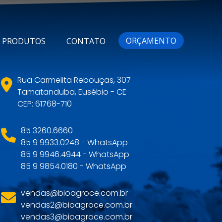
ORÇAMENTO
PRODUTOS
CONTATO
Rua Carmelita Rebouças, 307
Tamatanduba, Eusébio - CE
CEP: 61768-710
85 3260.6660
85 9 9933.0248 - WhatsApp
85 9 9946.4944 - WhatsApp
85 9 9854.0180 - WhatsApp
vendas@bioagroce.com.br
vendas2@bioagroce.com.br
vendas3@bioagroce.com.br