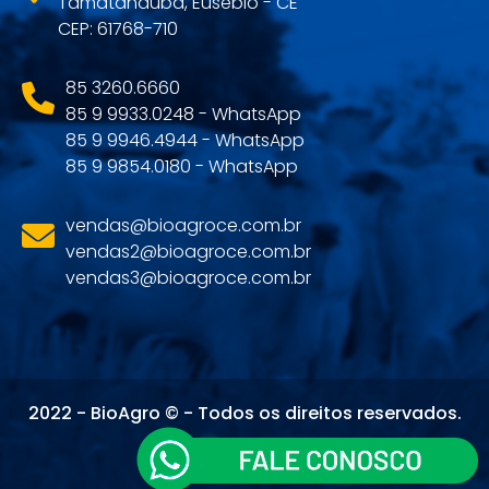
Tamatanduba, Eusébio - CE
CEP: 61768-710
85 3260.6660
85 9 9933.0248 - WhatsApp
85 9 9946.4944 - WhatsApp
85 9 9854.0180 - WhatsApp
vendas@bioagroce.com.br
vendas2@bioagroce.com.br
vendas3@bioagroce.com.br
2022 - BioAgro © - Todos os direitos reservados.