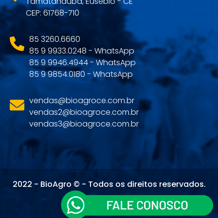
Tamatanduba, Eusébio - CE
CEP: 61768-710
85 3260.6660
85 9 9933.0248 - WhatsApp
85 9 9946.4944 - WhatsApp
85 9 9854.0180 - WhatsApp
vendas@bioagroce.com.br
vendas2@bioagroce.com.br
vendas3@bioagroce.com.br
2022 - BioAgro © - Todos os direitos reservados.