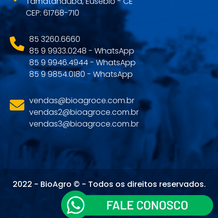
Tamatanduba, Eusébio - CE
CEP: 61768-710
85 3260.6660
85 9 9933.0248 - WhatsApp
85 9 9946.4944 - WhatsApp
85 9 9854.0180 - WhatsApp
vendas@bioagroce.com.br
vendas2@bioagroce.com.br
vendas3@bioagroce.com.br
2022 - BioAgro © - Todos os direitos reservados.