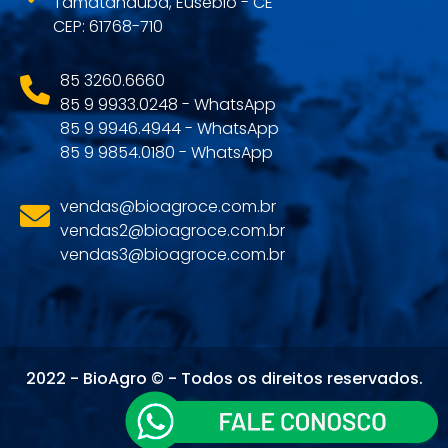
Tamatanduba, Eusébio - CE
CEP: 61768-710
85 3260.6660
85 9 9933.0248 - WhatsApp
85 9 9946.4944 - WhatsApp
85 9 9854.0180 - WhatsApp
vendas@bioagroce.com.br
vendas2@bioagroce.com.br
vendas3@bioagroce.com.br
2022 - BioAgro © - Todos os direitos reservados.