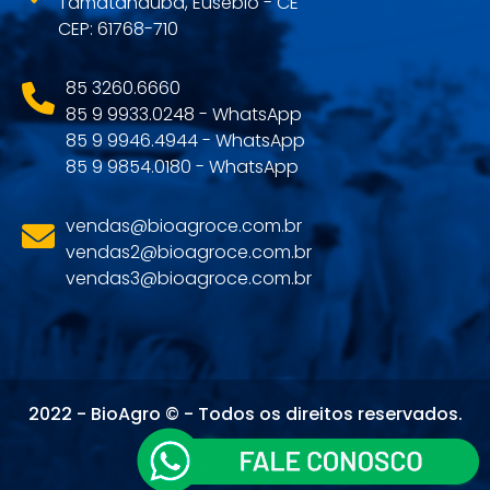
Tamatanduba, Eusébio - CE
CEP: 61768-710
85 3260.6660
85 9 9933.0248 - WhatsApp
85 9 9946.4944 - WhatsApp
85 9 9854.0180 - WhatsApp
vendas@bioagroce.com.br
vendas2@bioagroce.com.br
vendas3@bioagroce.com.br
2022 - BioAgro © - Todos os direitos reservados.