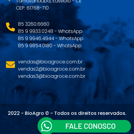
Tamatanduba, Eusébio - CE
CEP: 61768-710
85 3260.6660
85 9 9933.0248 - WhatsApp
85 9 9946.4944 - WhatsApp
85 9 9854.0180 - WhatsApp
vendas@bioagroce.com.br
vendas2@bioagroce.com.br
vendas3@bioagroce.com.br
2022 - BioAgro © - Todos os direitos reservados.