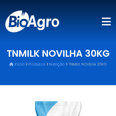
TNMILK NOVILHA 30KG
Início
Produtos
Nutrição
TNMILK NOVILHA 30KG