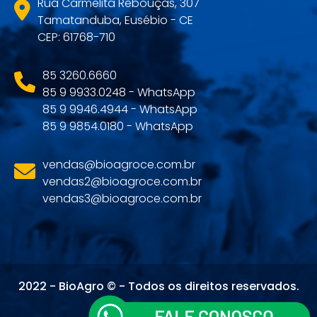
Rua Carmelita Rebouças, 307
Tamatanduba, Eusébio - CE
CEP: 61768-710
85 3260.6660
85 9 9933.0248 - WhatsApp
85 9 9946.4944 - WhatsApp
85 9 9854.0180 - WhatsApp
vendas@bioagroce.com.br
vendas2@bioagroce.com.br
vendas3@bioagroce.com.br
2022 - BioAgro © - Todos os direitos reservados.